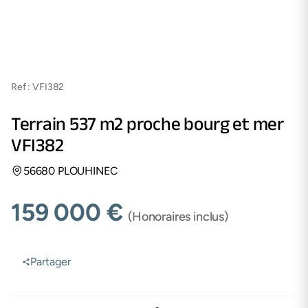
Ref : VFI382
Accueil
/
Biens
/
Terrain 537 m2 proche bourg et mer VFI382
Terrain 537 m2 proche bourg et mer
VFI382
56680 PLOUHINEC
159 000 €
(Honoraires inclus)
Partager